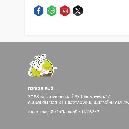
ทราเวล สปรี
2/188 หมู่บ้านพฤกษาวิลล์ 37 (วัชรพล-เพิ่มสิน)
ถนนเพิ่มสิน ซอย 34 แขวงคลองถนน เขตสายไหม กรุงเท
ใบอนุญาตธุรกิจนำเที่ยวเลขที่ : 11/06647