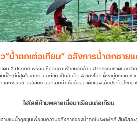
่ยว“น้ำตกเต๋อเทียน” อลังการน้ำตกชาย
ยแดน 2 ประเทศ พร้อมเช็กอินคาเฟ่วิวหลักล้าน สายธรรมชาติและสายถ่า
นที่ใหญ่ที่สุดในเอเชีย และใหญ่เป็นอันดับ 4 ของโลก ตั้งอยู่บริเว
ขาและธรรมชาติสีเขียว บอกเลยว่าเห็นด้วยตาตัวเองแล้วประทับใจกว่
ไฮไลต์ห้ามพลาดเมื่อมาเยือนเต๋อเทียน
ไปตามแม่น้ำกุยชุนเพื่อชมความอลังการของน้ำตกในระยะใกล้ สัมผัส