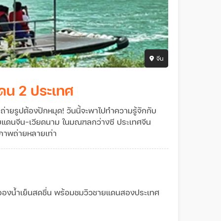
จีน
แดน 2 ประเทศ
ยรูปต้องปักหมุด! วันนี้จะพาไปทำความรู้จักกับ
ณชายแดนจีน-เวียดนาม ในมณฑลกว่างซี ประเทศจีน
าภาพถ่ายหลายเท่า
ละอองน้ำเย็นสดชื่น พร้อมชมวิวชายแดนสองประเทศ