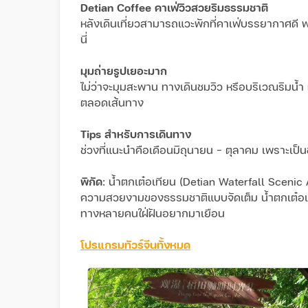
Detian Coffee คาเฟ่วิวสวยริมธรรมชาติ
หลังเดินเที่ยวสามารถแวะพักที่คาเฟ่บรรยากาศดี พ
นี่

มุมถ่ายรูปเยอะมาก
ไม่ว่าจะมุมสะพาน ทางเดินชมวิว หรือบริเวณริม
Tips สำหรับการเดินทาง
ช่วงที่แนะนำคือเดือนมิถุนายน - ตุลาคม เพราะเป็น
พิกัด
: น้ำตกเต๋อเทียน (Detian Waterfall Scenic 
ความสวยงามของธรรมชาติแบบจัดเต็ม น้ำตกเต๋อเทียนถื
ทางหลายคนใฝ่ฝันอยากมาเยือน
โปรแกรมทัวร์จีนทั้งหมด