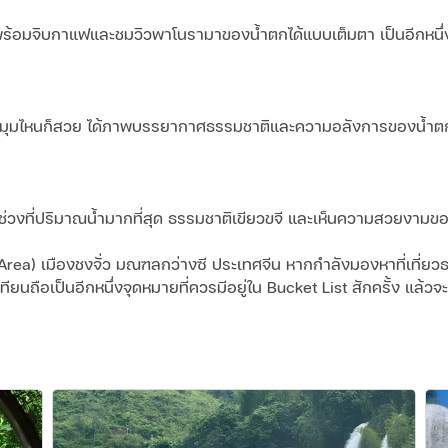
ร้อมจิบกาแฟและชมวิวพาโนรามาของน้ำตกได้แบบเต็มตา เป็นอีกหนึ่งจุ
น้ำ มุมไหนก็สวย ได้ภาพบรรยากาศธรรมชาติและความอลังการของน้ำต
ช่วงที่ปริมาณน้ำมากที่สุด ธรรมชาติเขียวขจี และเห็นความสวยงามของ
Area) เมืองชงจั่ว มณฑลกว่างซี ประเทศจีน หากกำลังมองหาที่เที่ยวธ
อเป็นอีกหนึ่งจุดหมายที่ควรมีอยู่ใน Bucket List สักครั้ง แล้วจะเข้าใ