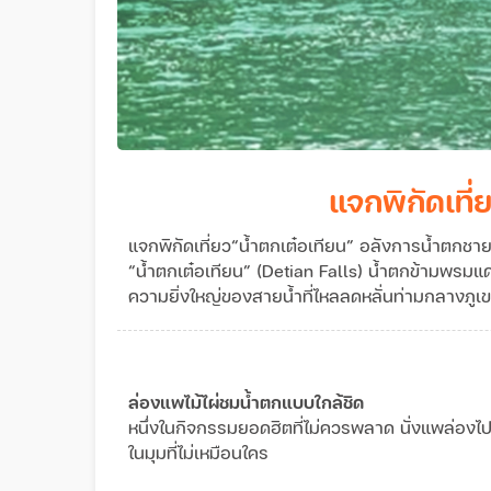
แจกพิกัดเที
แจกพิกัดเที่ยว“น้ำตกเต๋อเทียน” อลังการน้ำตกชา
“น้ำตกเต๋อเทียน” (Detian Falls) น้ำตกข้ามพรมแด
ความยิ่งใหญ่ของสายน้ำที่ไหลลดหลั่นท่ามกลางภูเ
ล่องแพไม้ไผ่ชมน้ำตกแบบใกล้ชิด
หนึ่งในกิจกรรมยอดฮิตที่ไม่ควรพลาด นั่งแพล่อง
ในมุมที่ไม่เหมือนใคร
