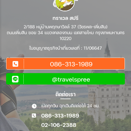
สายการบิน
ทราเวล สปรี
2/188 หมู่บ้านพฤกษาวิลล์ 37 (วัชรพล-เพิ่มสิน)
ตั้งแต่วันที่
ถนนเพิ่มสิน ซอย 34 แขวงคลองถนน เขตสายไหม กรุงเทพมหานคร
10220
ใบอนุญาตธุรกิจนำเที่ยวเลขที่ : 11/06647
ถึงวันที่
086-313-1989
เฉพาะเดือน
@travelspree
เฉพาะเทศกาล
ติดต่อเรา
เปิดทุกวัน ฉุกเฉินติดต่อได้ 24 ชม.
Wholesales
086-313-1989
02-106-2388