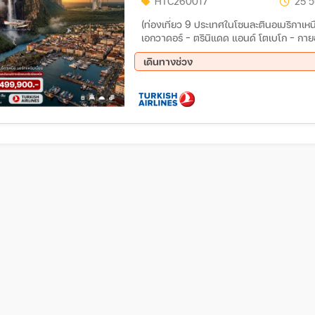
HTC260017
25 วั
(ท่องเที่ยว 9 ประเทศในโซนละตินอเมริกาเหนื
เอกวาดอร์ – ตรินิแดด แอนด์ โตเบโก – กายอานา – ซูรินาม เฟรนช์เกีย
สาธารณรัฐโดมินิกัน – บาฮามาส
เดินทางช่วง
02 มี.ค 70 - 26 มี.ค 70