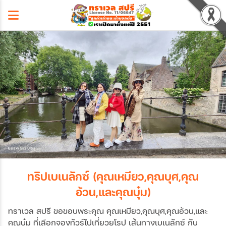
ทริปเบเนลักซ์ (คุณเหมียว,คุณบุศ,คุณ
อ้วน,และคุณบุ๋ม)
ทราเวล สปรี ขอขอบพระคุณ คุณเหมียว,คุณบุศ,คุณอ้วน,และ
คุณบุ๋ม ที่เลือกจองทัวร์ไปเที่ยวยุโรป เส้นทางเบเนลักซ์ กับ