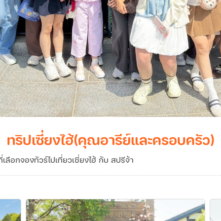
ทริปเซี่ยงไฮ้(คุณอารีย์และครอบครัว)
ือกจองทัวร์ไปเที่ยวเซี่ยงไฮ้ กับ สปรีจ้า