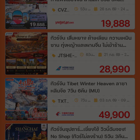
(VZ)
CVZ354
5วัน 3คืน
26 ธ.ค. 69 - 24 ก.พ. 70
19,888
ทัวร์จีน เสิ่นหยาง ต้าเหลียน กวานเหมิน
ซาน ทุ่งหญ้าแดงผานจิ่น ไม่เข้าร้าน
รัฐบาล 6วัน 5คืน (CZ)
JTSHE-CZ1E
6วัน 5คืน
21 ก.ย. 69 - 27 ต.ค. 69
28,990
ทัวร์จีน Tibet Winter Heaven ลาซา
หลินจือ 7วัน 6คืน (MU)
TXTB05
7วัน 6คืน
03 ธ.ค. 69 - 09 ธ.ค. 69
49,900
ทัวร์จีนซุปตาร์…เซี่ยงไฮ้ วิวนี้ฉันจอง!
No Shop (ทัวร์ไม่ลงร้าน) 5วัน 3คืน