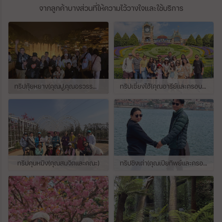
ลาภ ร่ำรวย ช่วยให้ค้าขายดี เสริมสิริมงคล และ
เมตรมหาสถูป มีการตกแต่งด้วยภาพสลักถึง
จากลูกค้าบางส่วนที่ให้ความไว้วางใจและใช้บริการ
ยังทำให้สุขภาพแข็งแรง อายุยืนยาวคัดลอก
2,672 ชิ้น และ รูปปั้นพระพุทธรูป 504 องค์ มี
ข้อมูลจาก Best International
โดมกลางล้อมรอบด้วยรูปปั้นพระพุทธรูปแต่ละ
นั่งองค์อยู่ภายในสถูปเจาะรูปสี่เหลี่ยม ที่รอบ
ล้อมสถูปเจดีย์ประธาน และด้านบนสุดมีภาพ
สลักหินเล่าเรื่องที่แสดงถึงชีวิตของพระพุทธเจ้า
และข้อความทางพุทธศาสนาถึง 1,460 ชิ้นยอด
ชั้นบนสุดของบุโรพุทโธ มีลักษณะเป็นฐาน
วงกลมใหญ่ของเจดีย์องค์ประธาน เมื่อมองจาก
ทริปกุ้ยหยาง(คุณปู,คุณอรวรรณ,คุณลี่,คุณพจนาและคุณรัณย์รัชต์)
ทริปเซี่ยงไฮ้(คุณอารีย์และครอบครัว)
ที่ไกลๆ จะเห็นเป็นเหมือนรูปดอกบัวขนาดใหญ่
กลางขุนเขาที่สวยงาม และสงบเงียบ ที่คาดว่ามี
ความหมายสื่อถึง “นิพพาน” ซึ่งเป็นจุดสูงสุด
ของศาสนาพุทธนอกจากนี้ ที่นี่ยังเป็นศาสน
สถานของศาสนาพุทธนิกายมหายานที่ยิ่งใหญ่
รองจาก นครวัด ในประเทศกัมพูชา ที่เป็นทั้ง
ศาสนสถานของศาสนาพราหมณ์-ฮินดู และ
ศาสนาพุทธนั่นเอง ทำให้เรียกได้ว่า บุโรพุทโธ
ทริปคุนหมิง(คุณสมจิตและคณะ)
ทริปชิงเต่า(คุณเปียทิพย์และครอบครัว)
เป็นศาสนสถานของศาสนาพุทธที่ใหญ่ที่สุดใน
โลกเลยทีเดียวในปี ค.ศ.1991 องค์การยูเนสโก
UNESCO ได้ประกาศให้บุโรพุทโธเป็นมรดกโลก
ทางวัฒนธรรมและมรดกพุทธศาสนา สมัย
สามัญครั้งที่ 15 ภายใต้ชื่อ กลุ่มวัดโบโรบูดูร์
หรือ Borobudur Temple Compounds ที่ คาร์
เทจ (Carthage) ประเทศตูนิเซีย โดยมีข้อ