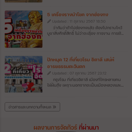
อย่างสมบูรณ์แบบ จึงไม่แปลกใจที่ผู้คนต่างให้ที่
โดยเฉพาะใน เอเชียตะวันออกเฉียงใต้ ซึ่งเป็นดิน
แห่งนี้เป็นจุดเช็กอินที่ต้องมาเที่ยวให้ได้สักครั้ง
แดนที่มีเอกลักษณ์ ความเชื่อที่แตกต่าง มีความ
ในชีวิต
หลากหลายทางเชื้อชาติเป็นอย่างมาก และวันนี้
5 เครื่องรางนำโชค จากฮ่องกง
ทราเวลสปรี จะพาไปยัง ประเทศหมู่เกาะ
Updated : 11 ตุลาคม 2567 18:50
อินโดนีเซีย ประเทศที่มีชาวมุสลิมมากที่สุดแห่ง
ว่ากันว่าถ้าไปฮ่องกงแล้ว ต้องไปกราบไหว้
หนึ่งของโลก แต่กลับเป็นที่ตั้งของ โบโรบูดูร์
บูชาสิ่งศักดิ์สิทธิ์ ไม่ว่าจะเรื่อง การงาน การเงิน
Borobudur หรือที่คนไทยเรารู้จักกันในชื่อว่า บุ
หรือ ความรัก ไปบูชาแล้วทั้งที ก็ต้องมีนำ
โรพุทโธ ศาสนสถานแห่งศาสนาพุทธที่ยิ่งใหญ่
เครื่องรางกลับติดตัวมาด้วย... 1. ปี่เซียะ ฮ่องกง
กันบุโรพุทโธ หรือ มหาสถูปโบโรบูดูร์
วัดหวังต้าเซียน – วัตถุมงคลยอดนิยมที่เชื่อว่า
Borobudur Temple เป็นสถานที่ท่องเที่ยวที่
เป็นมังกรตัวที่ 9 หรือเทพเเห่งโชคลาภ บูชาเพื่อ
มีชื่อเสียงมากๆ ของ อินโดนีเซีย ตั้งอยู่บริเวณ
ปักหมุด 12 ที่เที่ยวโรม อิตาลี เสน่ห์
ป้องกันสิ่งชั่วร้าย เรียกทรัพย์สินเงินทองให้ไหล
ภาคกลางของ เกาะชวา ตั้งอยู่ที่ เมืองมาเกอลัง
อารยธรรมตะวันตก
มาเทมา และป้องกันเงินทองไม่ให้รั่วไหล เจริญ
(Magelang)คำว่า “Bara” ม่ความหมายถึง
รุ่งเรืองในด้านการค้าขาย 2.ด้ายแดง วัดหวัง
วิหาร หรือ วัด ส่วนคำว่า “Budur” หมายถึง
Updated : 07 ตุลาคม 2567 23:12
ต้าเซียน – ด้ายแดงแห่งโชคชะตาที่จะนำพาให้
ภูเขาสูง เมื่อนำมารวมกันจึงหมายถึง วัดหรือ
กรุงโรม ที่เที่ยวอิตาลี เมืองที่ใครหลายคน
เราเจอกับคู่ครองที่ดี และครองรักกันตลอดไป3.
วิหารที่สร้างอยู่บนภูเขาสูง โดยตามความเชื่อ
ใฝ่ฝันถึง เพราะนอกจากจะเป็นเมืองหลวงและ
กังหันลม วัดแชกงหมิว – กังหันลม วัดแชกงห
ของชาวพุทธ สื่อได้ว่าวัดที่สร้างไว้บนภูเขาใน
เมืองที่ใหญ่ที่สุดใน อิตาลี แล้ว ยังเป็นศูนย์รวม
มิว จะพัดพาเอาสิ่งดีๆเข้ามาหาผู้ที่บูชา ไม่ว่าจะ
ระดับที่สูงที่สุดความหมายคือ “ปรินิพาน”
ของศิลปะและสถาปัตยกรรมที่สะท้อนถึง
เป็น สุขภาพแข็งแรง, การเดินทางปลอดภัย,
นั่นเองศาสนสถานสุดยิ่งใหญ่แห่งนี้สร้างขึ้นเมื่อ
ประวัติศาสตร์อันยิ่งใหญ่กว่า 2,700 ปี ตั้งแต่
เงินทอง และโชคลาภ ถือเป็นวัตถุมงคลที่ครบ
ปี ค.ศ.750-850 โดย กษัตริย์แห่งราชวงศ์ไศ
ข่าวสารและบทความทั้งหมด
สมัย อาณาจักรโรมัน ซึ่งเป็นรากฐานของ
เครื่องในทุกด้าน 4.หยกฮ่องกง – หยกเป็น
เลนทร์ ที่นับถือศาสนาพุทธ ทำให้มีการสร้างบุ
อารยธรรมตะวันตกในหลายๆ แง่มุมอีกด้วย จะมี
อัญมณีตัวแทนของความสวยงามอย่างบริสุทธิ์
โรพุทโธขึ้นเป็น สถูปแบบมหายาน ด้วยหิน
ที่ไหนน่าสนใจบ้าง ตามเราไปเช็คอิน 12 ที่เที่ยว
ช่วยเสริมสิริมงคลให้แก่ชีวิตสำหรับผู้ที่พก
ภูเขาไฟประมาณ 2 ล้านตารางฟุต เป็นรูปทรง
โรม อิตาลี ด้วยกันเลย
ผลงานการจัดทัวร์
ที่ผ่านมา
ไว้5.น้ำเต้าดูดทรัพย์ - ของดีที่ช่วยเสริมโชค
แบบปิรามิดลดลั่นกันไปซึ่งมีความสูงถึง 123