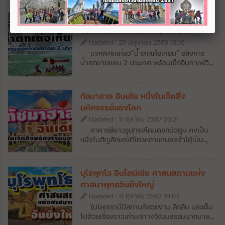
แจกพิกัดเที่ยว“น้ำตกเต๋อเทียน”
อลังการน้ำตกชายแดน 2 ประเทศ
Updated : 23 มิถุนายน 2569 13:16
แจกพิกัดเที่ยว“น้ำตกเต๋อเทียน” อลังการ
น้ำตกชายแดน 2 ประเทศ พร้อมเช็กอินคาเฟ่วิว
หลักล้าน สายธรรมชาติและสายถ่ายรูปต้องปัก
หมุด! วันนี้จะพาไปทำความรู้จักกับ “น้ำตกเต๋อ
เทียน” (Detian Falls) น้ำตกข้ามพรมแดนที่
ทัชมาฮาล อินเดีย หนึ่งในเจ็ดสิ่ง
ใหญ่ที่สุดในเอเชีย และใหญ่เป็นอันดับ 4 ของ
มหัศจรรย์ของโลก
โลก ตั้งอยู่บริเวณชายแดนจีน-เวียดนาม ใน
Updated : 11 ตุลาคม 2567 23:21
มณฑลกว่างซี ประเทศจีน ความยิ่งใหญ่ของ
สายน้ำที่ไหลลดหลั่นท่ามกลางภูเขาและ
อาคารสีขาวรูปทรงโดมดอกบัวตูม คงเป็น
ธรรมชาติสีเขียว บอกเลยว่าเห็นด้วยตาตัวเอง
หนึ่งในสัญลักษณ์ที่ใครหลายคนจดจำได้เป็น
แล้วประทับใจกว่าภาพถ่ายหลายเท่า
อย่างดีเมื่อมาเที่ยวอินเดีย เพราะสถานที่แห่งนี้
คือ ทัชมาฮาล” (Taj Mahal) หนึ่งในเจ็ดสิ่ง
มหัศจรรย์ของโลกที่มีนักท่องเที่ยวแวะมาเยี่ยม
บุโรพุทโธ อินโดนีเซีย ศาสนสถานแห่ง
ชมเป็นจำนวนมาก เพื่อมาสัมผัสถึงความ
ศาสนาพุทธอันยิ่งใหญ่
อลังการของสถาปัตยกรรมที่ถูกสร้างขึ้นเป็น
Updated : 11 ตุลาคม 2567 19:07
อนุสรณ์แห่งความรักใจกลางเมืองอัครา รวมถึง
สวนขนาดใหญ่ที่อยู่ตรงข้ามทัชมาฮาลเองก็ช่วย
ในโลกเรานี้มีสถานที่สวยงาม ลึกลับ และเต็ม
เติมเต็มความโรแมนติกให้กับที่เที่ยวแห่งนี้ได้
ไปด้วยเรื่องราวเก่าแก่ทางวัฒนธรรมมากมาย