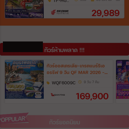
TF-HGHCA03
(CA)
29,989
DON'T MISS!!
ทัวร์ห้ามพลาด !!!
ทัวร์ออสเตรเลีย-เกรตแบร์ริเอ
อรรีฟ 9 วัน QF MAR 2026 -
MAR 2027
WQF6009C
9 วัน 7 คืน
169,900
POPPULAR
POPPULAR
ทัวร์ยอดนิยม