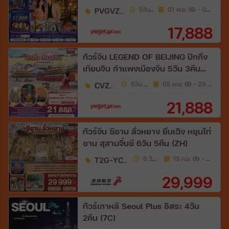
(VZ)
PVGVZ0926
5วัน 3คืน
01 พ.ย. 69 - 04 เม.ย. 70
17,888
ทัวร์จีน LEGEND OF BEIJING ปักกิ่ง
เทียนจิน กำแพงเมืองจีน 5วัน 3คืน
(VZ)
CVZ352
5วัน 3คืน
05 พ.ย. 69 - 29 มี.ค. 70
21,888
ทัวร์จีน ซีอาน ลั่วหยาง ยิ่นเฉิง หยุนไท่
ซาน สุสานจิ๋นซี 6วัน 5คืน (ZH)
T2G-YCU04ZH
6 วัน 5 คืน
13 ก.ย. 69 - 05 มี.ค. 70
29,999
ทัวร์เกาหลี Seoul Plus อิสระ 4วัน
2คืน (7C)