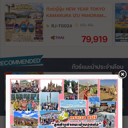
ทัวร์ญี่ปุ่น NEW YEAR TOKYO
KAMAKURA IZU PANORAMA
FUJI 6วัน 4คืน (TG)
RJ-TG024
6วัน 4คืน
79,919
RECOMMENDED
RECOMMENDED
ทัวร์แนะนำประจำเดือน
ทัวร์จีน 2 เมืองดัง ปักกิ่ง เทียนจิน
บินตรง 5วัน 3คืน (HU)
BJ01_HU
5วัน 3คืน
22,999
ข่าวสาร
และบทความท่องเที่ยว