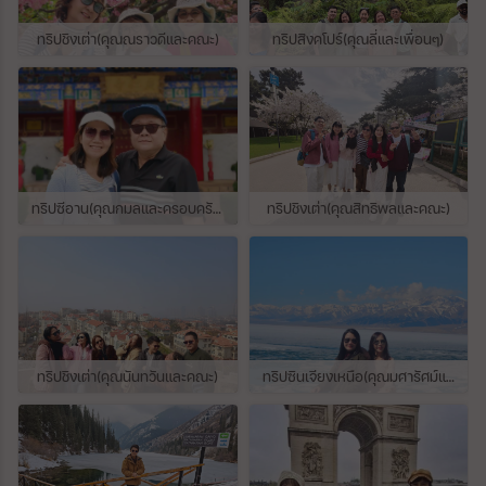
กำหนด และหลักเกณฑ์ในการพิจารณา คือเป็น
ตัวแทนในการแสดงผลงานชิ้นเอกที่จัดทำขึ้น
ทริปชิงเต่า(คุณณราวดีและคณะ)
ทริปสิงคโปร์(คุณลี่และเพื่อนๆ)
ด้วยการสร้างสรรค์อันชาญฉลาดของมนุษย์
เป็นสิ่งที่มีอิทธิพลยิ่ง ผลักดันให้เกิดการพัฒนา
สืบต่อมาในด้านการออกแบบทางสถาปัตยกรรม
อนุสรณ์สถาน ประติมากรรม สวน และภูมิทัศน์
ตลอดจนการพัฒนาศิลปกรรมที่เกี่ยวข้อง หรือ
การพัฒนาการตั้งถิ่นฐานของมนุษย์ ซึ่งได้เกิด
ขึ้นในช่วงเวลาใดเวลาหนึ่ง หรือบนพื้นที่ใดๆ
ของโลกซึ่งทรงไว้ซึ่งวัฒนธรรมมีความคิดหรือ
ทริปซีอาน(คุณกมลและครอบครัว)
ทริปชิงเต่า(คุณสิทธิพลและคณะ)
ความเชื่อที่เกี่ยวข้องโดยตรงกับเหตุการณ์ หรือ
มีความโดดเด่นยิ่งในประวัติศาสตร์บุโรพุทโธ
จึงเป็นอีกหนึ่งมรดกโลกในเอเชียที่ ควรค่าแก่
การไปเยี่ยมชมสักครั้งหนึ่งในชีวิต เพราะเป็น
ศาสนสถานอีกแห่งหนึ่งที่สำคัญ และทำให้เราได้
ใกล้กับความศรัทธาของคนโบราณในยุคที่
พระพุทธศาสนารุ่งเรืองอย่างมากในประเทศหมู่
เกาะเอเชียตะวันออกเฉียงใต้แห่งนี้คัดลอก
ทริปชิงเต่า(คุณนันทวันและคณะ)
ทริปซินเจียงเหนือ(คุณมศารัศม์และคุณลาวรรณ)
บทความจาก travel.trueid.net