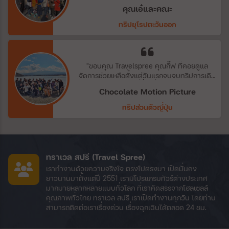
บริการทุกระดับประทับใจ พบกันใหม่ทริปถัดไป
คุณเอ๋และคณะ
กับ travel spree agent ที่สุดแสนน่ารักสำหรับ
ทีมเราจากประสบการณ์ที่ได้รับตลอดระยะเวลา
ทริปยุโรปตะวันออก
10+ปี ดูแลกันดุจญาติมิตร"
"ขอบคุณ​ Travelspree คุณกิ๊ฟ​ ที่คอยดูแล
จัดการช่วยเหลือตั้งแต่วันแรกจนจบทริปการเดิน
ทาง​ ขอบคุณ​ พี่ตั้ก​ ที่คอยดูแลบริษัท​
Chocolate Motion Picture
Chocolate​ ซัพ​พอต​ทุกสิ่งอย่างค่ะ​ ทริปนี้สนุก
แบบเกินเบอร์จริงๆ"
ทริปส่วนตัวญี่ปุ่น
ทราเวล สปรี (Travel Spree)
เราทำงานด้วยความจริงใจ ตรงไปตรงมา เปิดมั่นคง
ยาวนานมาตั้งแต่ปี 2551 เรามีโปรแกรมทัวร์ต่างประเทศ
มากมายหลากหลายแบบทั่วโลก ที่เราคัดสรรจากโฮลเซลล์
คุณภาพทั่วไทย ทราเวล สปรี เราเปิดทำงานทุกวัน โดยท่าน
สามารถติดต่อเราเรื่องด่วน เรื่องฉุกเฉินได้ตลอด 24 ชม.