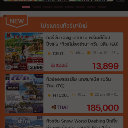
Wholesales
NEW
NEW
โปรแกรมทัวร์มาใหม่
ระหว่าง
ทัวร์จีน เฉิงตู เล่อซาน ฟรีเดย์ช้อป
ปิ้งIFS *ทัวร์ไม่ลงร้าน* 4วัน 3คืน (EU)
ค้นหา
CEUTFU8
4วัน 3คืน
01 ส.ค. 69 - 25 ส.ค. 69
13,899
ทัวร์ออสเตรเลีย แทสมาเนีย 10วัน
7คืน (TG)
HTC260043
10วัน 7คืน
22 ต.ค. 69 - 05 มิ.ย. 70
185,000
ทัวร์จีน Snow World Dashing ปักกิ่ง
กำแพงเมืองจีน ลานสกี 5วัน 3คืน