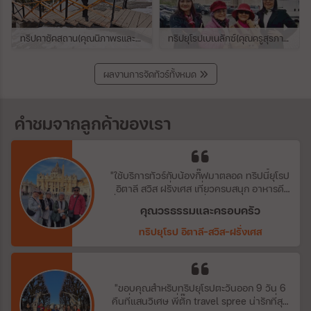
ทริปคาซัคสถาน(คุณนิภาพรและครอบครัว)
ทริปยุโรปเบเนลักซ์(คุณครูสุรภาและคณะ)
ผลงานการจัดทัวร์ทั้งหมด
คำชมจากลูกค้าของเรา
"ใช้บริการทัวร์กับน้องกิ๊ฟมาตลอด ทริปนี้ยุโรป
อิตาลี สวิส ฝรั่งเศส เที่ยวครบสนุก อาหารดี
ที่พักแจ๋ว ได้เล่นหิมะตกที่จุงเฟรา สวยงามมาก
คุณวรธรรมและครอบครัว
ครับ"
ทริปยุโรป อิตาลี-สวิส-ฝรั่งเศส
"ขอบคุณสำหรับทริปยุโรปตะวันออก 9 วัน 6
คืนที่แสนวิเศษ พี่ตั๊ก travel spree น่ารักที่สุด