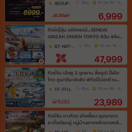
SEOUPLUS86
4วัน 2คืน
01 มี.ค. 70 - 03 มิ.ย. 70
6,999
ทัวร์ญี่ปุ่น มหัศจรรย์…SENDAI
GINZAN ONSEN TOKYO 6วัน 4คืน
(XJ)
BT-NRT-W05_XJ
6วัน 4คืน
02 ก.พ. 70 - 22 ก.พ. 70
47,999
ทัวร์จีน เฉิงตู 3 อุทยาน สี่ดรุณี ปี้เผิง
โกว ภูเขาหิมะซีหลิง #ทัวร์ไม่ลงร้าน
6วัน 4คืน (3U)
TF-TFU3U03
6วัน 4คืน
03 ธ.ค. 69 - 01 ม.ค. 70
23,989
ทัวร์จีน หางโจว เหิงเตี้ยน หุบเขาเทว
ดาวั้งเซียนกู่ หมู่บ้านตากพริกหวงหลิง
อู้หนีโจว #ทัวร์ไม่ลงร้าน 5วัน 3คืน
5วัน 3คืน
05 ธ.ค. 69 - 30 ธ.ค. 69