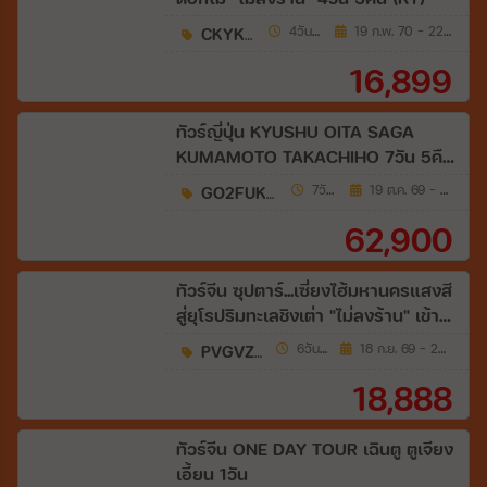
CKYKMG5
4วัน 3คืน
19 ก.พ. 70 - 22 มี.ค. 70
16,899
ทัวร์ญี่ปุ่น KYUSHU OITA SAGA
KUMAMOTO TAKACHIHO 7วัน 5คืน
[TG]
GO2FUK-TG036
7วัน 5คืน
19 ต.ค. 69 - 15 พ.ย. 69
62,900
ทัวร์จีน ซุปตาร์...เซี่ยงไฮ้มหานครแสงสี
สู่ยุโรปริมทะเลชิงเต่า "ไม่ลงร้าน" เข้า
เซี่ยงไฮ้ ออกชิงเต่า 6วัน 4คืน (VZ)
PVGVZ1026
6วัน 4คืน
18 ก.ย. 69 - 23 ก.ย. 69
18,888
ทัวร์จีน ONE DAY TOUR เฉินตู ตูเจียง
เอี้ยน 1วัน