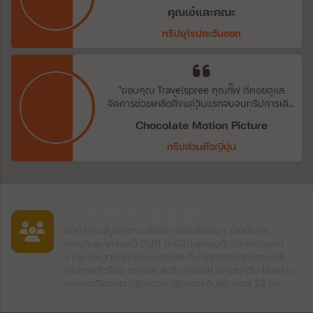
บริการทุกระดับประทับใจ พบกันใหม่ทริปถัดไป
คุณเอ๋และคณะ
กับ travel spree agent ที่สุดแสนน่ารักสำหรับ
ทีมเราจากประสบการณ์ที่ได้รับตลอดระยะเวลา
ทริปยุโรปตะวันออก
10+ปี ดูแลกันดุจญาติมิตร"
"ขอบคุณ​ Travelspree คุณกิ๊ฟ​ ที่คอยดูแล
จัดการช่วยเหลือตั้งแต่วันแรกจนจบทริปการเดิน
ทาง​ ขอบคุณ​ พี่ตั้ก​ ที่คอยดูแลบริษัท​
Chocolate Motion Picture
Chocolate​ ซัพ​พอต​ทุกสิ่งอย่างค่ะ​ ทริปนี้สนุก
แบบเกินเบอร์จริงๆ"
ทริปส่วนตัวญี่ปุ่น
ทราเวล สปรี (Travel Spree)
เราทำงานด้วยความจริงใจ ตรงไปตรงมา เปิดมั่นคง
ยาวนานมาตั้งแต่ปี 2551 เรามีโปรแกรมทัวร์ต่างประเทศ
มากมายหลากหลายแบบทั่วโลก ที่เราคัดสรรจากโฮลเซลล์
คุณภาพทั่วไทย ทราเวล สปรี เราเปิดทำงานทุกวัน โดยท่าน
สามารถติดต่อเราเรื่องด่วน เรื่องฉุกเฉินได้ตลอด 24 ชม.