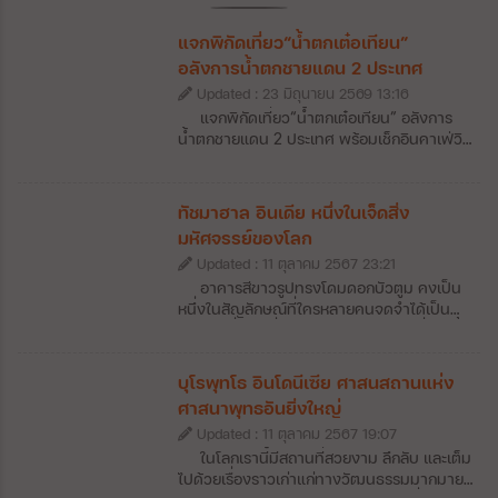
แจกพิกัดเที่ยว“น้ำตกเต๋อเทียน”
อลังการน้ำตกชายแดน 2 ประเทศ
Updated : 23 มิถุนายน 2569 13:16
แจกพิกัดเที่ยว“น้ำตกเต๋อเทียน” อลังการ
น้ำตกชายแดน 2 ประเทศ พร้อมเช็กอินคาเฟ่วิว
หลักล้าน สายธรรมชาติและสายถ่ายรูปต้องปัก
หมุด! วันนี้จะพาไปทำความรู้จักกับ “น้ำตกเต๋อ
เทียน” (Detian Falls) น้ำตกข้ามพรมแดนที่
ทัชมาฮาล อินเดีย หนึ่งในเจ็ดสิ่ง
ใหญ่ที่สุดในเอเชีย และใหญ่เป็นอันดับ 4 ของ
มหัศจรรย์ของโลก
โลก ตั้งอยู่บริเวณชายแดนจีน-เวียดนาม ใน
Updated : 11 ตุลาคม 2567 23:21
มณฑลกว่างซี ประเทศจีน ความยิ่งใหญ่ของ
สายน้ำที่ไหลลดหลั่นท่ามกลางภูเขาและ
อาคารสีขาวรูปทรงโดมดอกบัวตูม คงเป็น
ธรรมชาติสีเขียว บอกเลยว่าเห็นด้วยตาตัวเอง
หนึ่งในสัญลักษณ์ที่ใครหลายคนจดจำได้เป็น
แล้วประทับใจกว่าภาพถ่ายหลายเท่า
อย่างดีเมื่อมาเที่ยวอินเดีย เพราะสถานที่แห่งนี้
คือ ทัชมาฮาล” (Taj Mahal) หนึ่งในเจ็ดสิ่ง
มหัศจรรย์ของโลกที่มีนักท่องเที่ยวแวะมาเยี่ยม
บุโรพุทโธ อินโดนีเซีย ศาสนสถานแห่ง
ชมเป็นจำนวนมาก เพื่อมาสัมผัสถึงความ
ศาสนาพุทธอันยิ่งใหญ่
อลังการของสถาปัตยกรรมที่ถูกสร้างขึ้นเป็น
Updated : 11 ตุลาคม 2567 19:07
อนุสรณ์แห่งความรักใจกลางเมืองอัครา รวมถึง
สวนขนาดใหญ่ที่อยู่ตรงข้ามทัชมาฮาลเองก็ช่วย
ในโลกเรานี้มีสถานที่สวยงาม ลึกลับ และเต็ม
เติมเต็มความโรแมนติกให้กับที่เที่ยวแห่งนี้ได้
ไปด้วยเรื่องราวเก่าแก่ทางวัฒนธรรมมากมาย