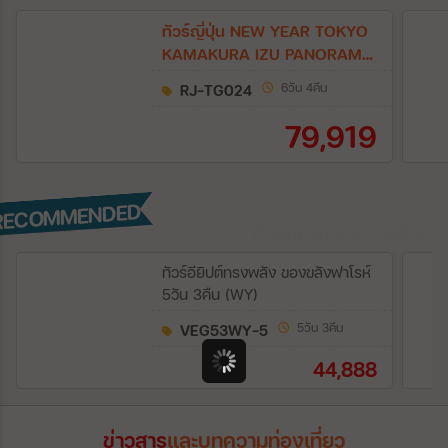
ทัวร์ญี่ปุ่น NEW YEAR TOKYO
KAMAKURA IZU PANORAMA
FUJI 6วัน 4คืน (TG)
RJ-TG024
6วัน 4คืน
79,919
RECOMMENDED
RECOMMENDED
ทัวร์แนะนำประจำเดือน
ทัวร์อียิปต์ทรงพลัง ของขลังฟาโรห์
5วัน 3คืน (WY)
VEG53WY-5
5วัน 3คืน
44,888
ข่าวสาร
และบทความท่องเที่ยว