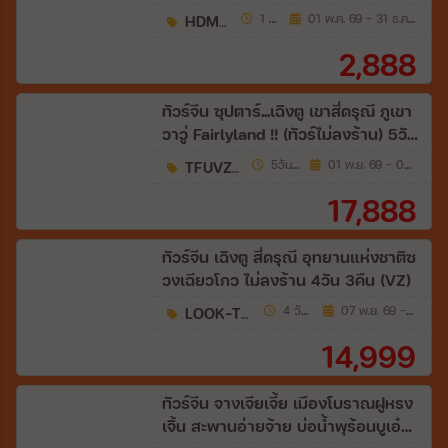
HDM43
1 วัน
01 พ.ค. 69 - 31 ธ.ค. 69
2,888
ทัวร์จีน ซุปตาร์...เฉิงตู เขาสี่ดรุณี ภูเขา
วาวู่ Fairlyland !! (ทัวร์ไม่ลงร้าน) 5วัน
4คืน (VZ)
TFUVZ0426
5วัน 4คืน
01 พ.ย. 69 - 04 เม.ย. 70
17,888
ทัวร์จีน เฉิงตู สี่ดรุณี อุทยานแห่งชาติซ
วงเฉียวโกว ไม่ลงร้าน 4วัน 3คืน (VZ)
LOOK-TFUVZ22
4 วัน 3 คืน
07 พ.ย. 69 - 26 ธ.ค. 69
14,999
ทัวร์จีน จางเจียเจี้ย เมืองโบราณฝูหรง
เจิ้น สะพานอ่ายจ้าย บ่อน้ำพุร้อนบูเอ๋อร์