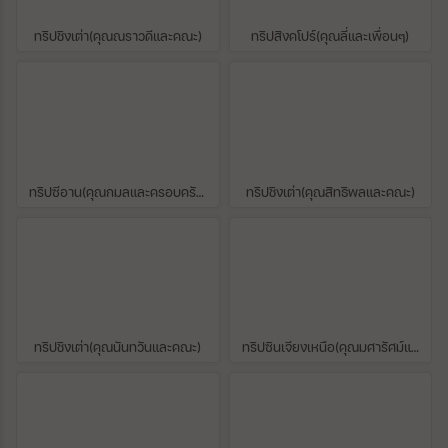
กำหนด และหลักเกณฑ์ในการพิจารณา คือเป็น
ตัวแทนในการแสดงผลงานชิ้นเอกที่จัดทำขึ้น
ทริปชิงเต่า(คุณณราวดีและคณะ)
ทริปสิงคโปร์(คุณลี่และเพื่อนๆ)
ด้วยการสร้างสรรค์อันชาญฉลาดของมนุษย์
เป็นสิ่งที่มีอิทธิพลยิ่ง ผลักดันให้เกิดการพัฒนา
สืบต่อมาในด้านการออกแบบทางสถาปัตยกรรม
อนุสรณ์สถาน ประติมากรรม สวน และภูมิทัศน์
ตลอดจนการพัฒนาศิลปกรรมที่เกี่ยวข้อง หรือ
การพัฒนาการตั้งถิ่นฐานของมนุษย์ ซึ่งได้เกิด
ขึ้นในช่วงเวลาใดเวลาหนึ่ง หรือบนพื้นที่ใดๆ
ของโลกซึ่งทรงไว้ซึ่งวัฒนธรรมมีความคิดหรือ
ทริปซีอาน(คุณกมลและครอบครัว)
ทริปชิงเต่า(คุณสิทธิพลและคณะ)
ความเชื่อที่เกี่ยวข้องโดยตรงกับเหตุการณ์ หรือ
มีความโดดเด่นยิ่งในประวัติศาสตร์บุโรพุทโธ
จึงเป็นอีกหนึ่งมรดกโลกในเอเชียที่ ควรค่าแก่
การไปเยี่ยมชมสักครั้งหนึ่งในชีวิต เพราะเป็น
ศาสนสถานอีกแห่งหนึ่งที่สำคัญ และทำให้เราได้
ใกล้กับความศรัทธาของคนโบราณในยุคที่
พระพุทธศาสนารุ่งเรืองอย่างมากในประเทศหมู่
เกาะเอเชียตะวันออกเฉียงใต้แห่งนี้คัดลอก
ทริปชิงเต่า(คุณนันทวันและคณะ)
ทริปซินเจียงเหนือ(คุณมศารัศม์และคุณลาวรรณ)
บทความจาก travel.trueid.net