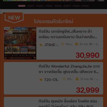
Wholesales
NEW
NEW
โปรแกรมทัวร์มาใหม่
ระหว่าง
ทัวร์จีน เอกซ์คลูซีฟ...เสิ่นหยาง ต้า
เหลียน กวานเหมินซาน บินบ่ายกลับ
เช้า ไม่เข้าร้านรัฐ 6วัน 5คืน (CZ)
ค้นหา
JTSHE-CZ2E
6วัน 5คืน
22 ต.ค. 69 - 27 ต.ค. 69
30,990
ทัวร์จีน Wonderful ZhangJiaJie ฉาง
ซา จางเจียเจี้ย ฟูหรงเจิ้น เฟิ่งหวง 6วัน
5คืน (A6)
T2G-CSX20A6
6วัน 5คืน
13 พ.ย. 69 - 27 ม.ค. 70
32,999
ทัวร์จีน คุนหมิง อี้เหลียง โหลผิง สวน
ดอกไม้ "ไม่ลงร้าน" 4วัน 3คืน (KY)