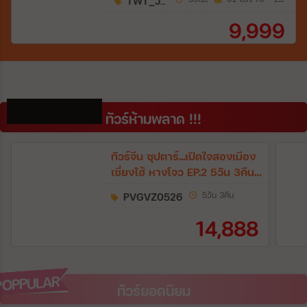
TWT_JPW06
9,999
DON'T MISS!!
ทัวร์ห้ามพลาด !!!
ทัวร์จีน ซุปตาร์...เปิดใจสองเมือง
เซี่ยงไฮ้ หางโจว EP.2 5วัน 3คืน
(VZ)
PVGVZ0526
5วัน 3คืน
14,888
POPPULAR
POPPULAR
ทัวร์ยอดนิยม