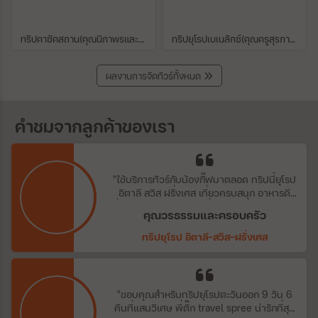
ทริปคาซัคสถาน(คุณนิภาพรและครอบครัว)
ทริปยุโรปเบเนลักซ์(คุณครูสุรภาและคณะ)
ผลงานการจัดทัวร์ทั้งหมด
คำชมจากลูกค้าของเรา
"ใช้บริการทัวร์กับน้องกิ๊ฟมาตลอด ทริปนี้ยุโรป
อิตาลี สวิส ฝรั่งเศส เที่ยวครบสนุก อาหารดี
ที่พักแจ๋ว ได้เล่นหิมะตกที่จุงเฟรา สวยงามมาก
คุณวรธรรมและครอบครัว
ครับ"
ทริปยุโรป อิตาลี-สวิส-ฝรั่งเศส
"ขอบคุณสำหรับทริปยุโรปตะวันออก 9 วัน 6
คืนที่แสนวิเศษ พี่ตั๊ก travel spree น่ารักที่สุด