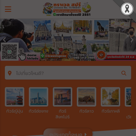
ไปเที่ยวไหนดี?
ค้นหาโปรแกรมทัวร์
คำค้นหา
ทัวร์ญี่ปุ่น
ทัวร์ฮ่องกง
ทัวร์
ทัวร์ลาว
ทัวร์เกาหลี
ทัว
สิงคโปร์
เวีย
ประเทศ
ดูประเทศทั้งหมด