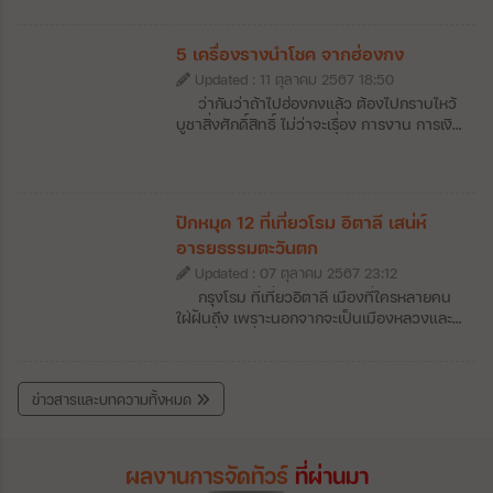
อย่างสมบูรณ์แบบ จึงไม่แปลกใจที่ผู้คนต่างให้ที่
โดยเฉพาะใน เอเชียตะวันออกเฉียงใต้ ซึ่งเป็นดิน
แห่งนี้เป็นจุดเช็กอินที่ต้องมาเที่ยวให้ได้สักครั้ง
แดนที่มีเอกลักษณ์ ความเชื่อที่แตกต่าง มีความ
ในชีวิต
หลากหลายทางเชื้อชาติเป็นอย่างมาก และวันนี้
5 เครื่องรางนำโชค จากฮ่องกง
ทราเวลสปรี จะพาไปยัง ประเทศหมู่เกาะ
Updated : 11 ตุลาคม 2567 18:50
อินโดนีเซีย ประเทศที่มีชาวมุสลิมมากที่สุดแห่ง
ว่ากันว่าถ้าไปฮ่องกงแล้ว ต้องไปกราบไหว้
หนึ่งของโลก แต่กลับเป็นที่ตั้งของ โบโรบูดูร์
บูชาสิ่งศักดิ์สิทธิ์ ไม่ว่าจะเรื่อง การงาน การเงิน
Borobudur หรือที่คนไทยเรารู้จักกันในชื่อว่า บุ
หรือ ความรัก ไปบูชาแล้วทั้งที ก็ต้องมีนำ
โรพุทโธ ศาสนสถานแห่งศาสนาพุทธที่ยิ่งใหญ่
เครื่องรางกลับติดตัวมาด้วย... 1. ปี่เซียะ ฮ่องกง
กันบุโรพุทโธ หรือ มหาสถูปโบโรบูดูร์
วัดหวังต้าเซียน – วัตถุมงคลยอดนิยมที่เชื่อว่า
Borobudur Temple เป็นสถานที่ท่องเที่ยวที่
เป็นมังกรตัวที่ 9 หรือเทพเเห่งโชคลาภ บูชาเพื่อ
มีชื่อเสียงมากๆ ของ อินโดนีเซีย ตั้งอยู่บริเวณ
ปักหมุด 12 ที่เที่ยวโรม อิตาลี เสน่ห์
ป้องกันสิ่งชั่วร้าย เรียกทรัพย์สินเงินทองให้ไหล
ภาคกลางของ เกาะชวา ตั้งอยู่ที่ เมืองมาเกอลัง
อารยธรรมตะวันตก
มาเทมา และป้องกันเงินทองไม่ให้รั่วไหล เจริญ
(Magelang)คำว่า “Bara” ม่ความหมายถึง
รุ่งเรืองในด้านการค้าขาย 2.ด้ายแดง วัดหวัง
วิหาร หรือ วัด ส่วนคำว่า “Budur” หมายถึง
Updated : 07 ตุลาคม 2567 23:12
ต้าเซียน – ด้ายแดงแห่งโชคชะตาที่จะนำพาให้
ภูเขาสูง เมื่อนำมารวมกันจึงหมายถึง วัดหรือ
กรุงโรม ที่เที่ยวอิตาลี เมืองที่ใครหลายคน
เราเจอกับคู่ครองที่ดี และครองรักกันตลอดไป3.
วิหารที่สร้างอยู่บนภูเขาสูง โดยตามความเชื่อ
ใฝ่ฝันถึง เพราะนอกจากจะเป็นเมืองหลวงและ
กังหันลม วัดแชกงหมิว – กังหันลม วัดแชกงห
ของชาวพุทธ สื่อได้ว่าวัดที่สร้างไว้บนภูเขาใน
เมืองที่ใหญ่ที่สุดใน อิตาลี แล้ว ยังเป็นศูนย์รวม
มิว จะพัดพาเอาสิ่งดีๆเข้ามาหาผู้ที่บูชา ไม่ว่าจะ
ระดับที่สูงที่สุดความหมายคือ “ปรินิพาน”
ของศิลปะและสถาปัตยกรรมที่สะท้อนถึง
เป็น สุขภาพแข็งแรง, การเดินทางปลอดภัย,
นั่นเองศาสนสถานสุดยิ่งใหญ่แห่งนี้สร้างขึ้นเมื่อ
ประวัติศาสตร์อันยิ่งใหญ่กว่า 2,700 ปี ตั้งแต่
เงินทอง และโชคลาภ ถือเป็นวัตถุมงคลที่ครบ
ปี ค.ศ.750-850 โดย กษัตริย์แห่งราชวงศ์ไศ
ข่าวสารและบทความทั้งหมด
สมัย อาณาจักรโรมัน ซึ่งเป็นรากฐานของ
เครื่องในทุกด้าน 4.หยกฮ่องกง – หยกเป็น
เลนทร์ ที่นับถือศาสนาพุทธ ทำให้มีการสร้างบุ
อารยธรรมตะวันตกในหลายๆ แง่มุมอีกด้วย จะมี
อัญมณีตัวแทนของความสวยงามอย่างบริสุทธิ์
โรพุทโธขึ้นเป็น สถูปแบบมหายาน ด้วยหิน
ที่ไหนน่าสนใจบ้าง ตามเราไปเช็คอิน 12 ที่เที่ยว
ช่วยเสริมสิริมงคลให้แก่ชีวิตสำหรับผู้ที่พก
ภูเขาไฟประมาณ 2 ล้านตารางฟุต เป็นรูปทรง
โรม อิตาลี ด้วยกันเลย
ผลงานการจัดทัวร์
ที่ผ่านมา
ไว้5.น้ำเต้าดูดทรัพย์ - ของดีที่ช่วยเสริมโชค
แบบปิรามิดลดลั่นกันไปซึ่งมีความสูงถึง 123