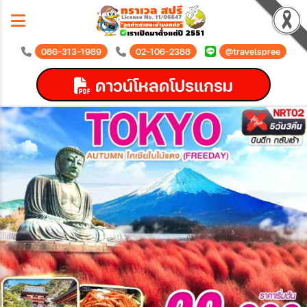
086-313-1989
02-106-2388
@travelspree
ดาวน์โหลดโปรแกรม