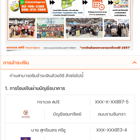
การชำระเงิน
ท่านสามารถรับชำระเงินด้วยวิธี ดังต่อไปนี้
1. การโอนเงินผ่านบัญชีธนาคาร
ทราเวล สปรี
XXX-X-XX897-5
บัญชีออมทรัพย์
ถนนรามอินทรา
นาย สุทธิเนตร ศรีชู
XXX-XXX813-4