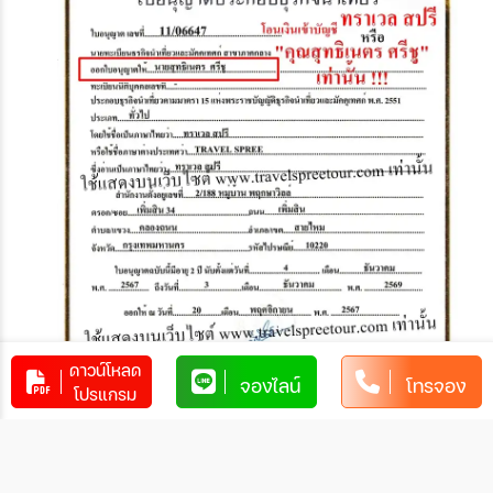
ดาวน์โหลด
จองไลน์
โทรจอง
โปรแกรม
2. ชำระผ่านบัตรเครดิต