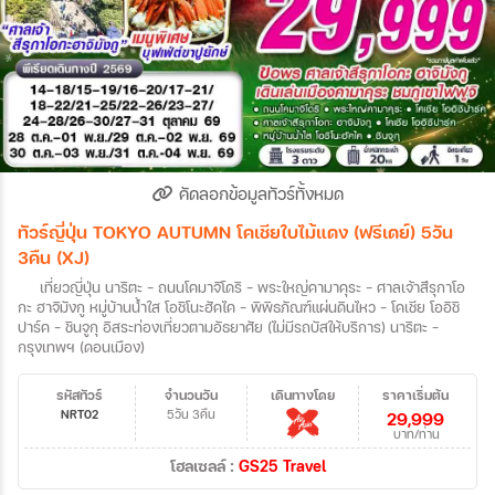
คัดลอกข้อมูลทัวร์ทั้งหมด
ทัวร์ญี่ปุ่น TOKYO AUTUMN โคเชียใบไม้แดง (ฟรีเดย์) 5วัน
3คืน (XJ)
เที่ยวญี่ปุ่น นาริตะ – ถนนโคมาจิโดริ – พระใหญ่คามาคุระ - ศาลเจ้าสึรุกาโอ
กะ ฮาจิมังกู หมู่บ้านน้ำใส โอชิโนะฮัคไค – พิพิธภัณฑ์แผ่นดินไหว – โคเชีย โออิชิ
ปาร์ค - ชินจูกุ อิสระท่องเที่ยวตามอัธยาศัย (ไม่มีรถบัสให้บริการ) นาริตะ –
กรุงเทพฯ (ดอนเมือง)
รหัสทัวร์
จำนวนวัน
เดินทางโดย
ราคาเริ่มต้น
NRT02
5วัน 3คืน
29,999
บาท/ท่าน
โฮลเซลล์ :
GS25 Travel