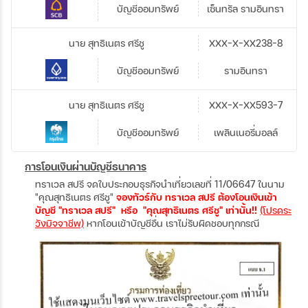
บัญชีออมทรัพย์
เซ็นทรัล รามอินทรา
นาย สุทธิเนตร ศรีชู
XXX-X-XX238-8
บัญชีออมทรัพย์
รามอินทรา
นาย สุทธิเนตร ศรีชู
XXX-X-XX593-7
บัญชีออมทรัพย์
เพลินเนอรี่มอลล์
การโอนเงินผ่านบัญชีธนาคาร
ทราเวล สปรี จดใบประกอบธุรกิจนำเที่ยวเลขที่ 11/06647 ในนาม
"คุณสุทธิเนตร ศรีชู"
จองทัวร์กับ ทราเวล สปรี ต้องโอนเงินเข้า
บัญชี "ทราเวล สปรี" หรือ "คุณสุทธิเนตร ศรีชู" เท่านั้น!!
(โปรดระ
วังมิจจาชีพ)
หากโอนเข้าบัญชีอื่น เราไม่รับผิดชอบทุกกรณี