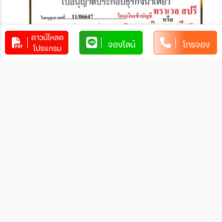
ดาวน์โหลด
จองไลน์
โทรจอง
โปรแกรม
2. ชำระผ่านบัตรเครดิต