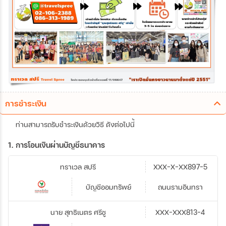
การชำระเงิน
ท่านสามารถรับชำระเงินด้วยวิธี ดังต่อไปนี้
1. การโอนเงินผ่านบัญชีธนาคาร
ทราเวล สปรี
XXX-X-XX897-5
บัญชีออมทรัพย์
ถนนรามอินทรา
นาย สุทธิเนตร ศรีชู
XXX-XXX813-4