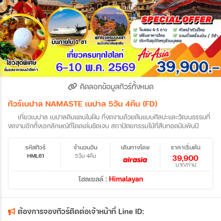
คัดลอกข้อมูลทัวร์ทั้งหมด
ทัวร์เนปาล NAMASTE เนปาล 5วัน 4คืน (FD)
เที่ยวเนปาล เนปาลดินแดนในฝัน ที่งดงามด้วยต้นแบบศิลปะและวัฒนธรรมที่
งดงามอีกทั้งเอกลักษณ์ที่โดดเด่นชัดเจน สถาปัตยกรรมไม้ที่สืบทอดนับพันปี
รหัสทัวร์
จำนวนวัน
เดินทางโดย
ราคาเริ่มต้น
HML61
5วัน 4คืน
39,900
บาท/ท่าน
โฮลเซลล์ :
Himalayan
ต้องการจองทัวร์ติดต่อเจ้าหน้าที่ Line ID: