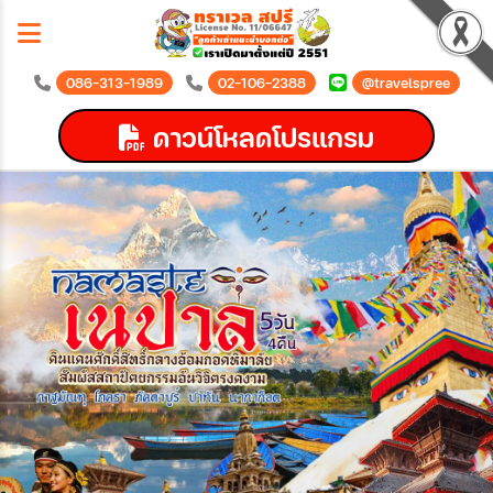
086-313-1989
02-106-2388
@travelspree
ดาวน์โหลดโปรแกรม