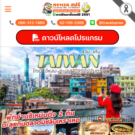
086-313-1989
02-106-2388
@travelspree
ดาวน์โหลดโปรแกรม