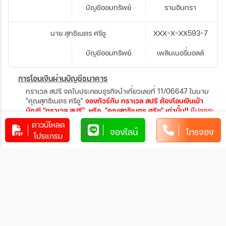
บัญชีออมทรัพย์
รามอินทรา
นาย สุทธิเนตร ศรีชู
XXX-X-XX593-7
บัญชีออมทรัพย์
เพลินเนอรี่มอลล์
การโอนเงินผ่านบัญชีธนาคาร
ทราเวล สปรี จดใบประกอบธุรกิจนำเที่ยวเลขที่ 11/06647 ในนาม
"คุณสุทธิเนตร ศรีชู"
จองทัวร์กับ ทราเวล สปรี ต้องโอนเงินเข้า
บัญชี "ทราเวล สปรี" หรือ "คุณสุทธิเนตร ศรีชู" เท่านั้น!!
(โปรดระ
วังมิจจาชีพ)
หากโอนเข้าบัญชีอื่น เราไม่รับผิดชอบทุกกรณี
ดาวน์โหลด
จองไลน์
โทรจอง
โปรแกรม
2. ชำระผ่านบัตรเครดิต
ชำระผ่านบัตรเครดิตแบบสแกน QR PAY ชื่อ Travel Spree มีค่า
ธรรมเนียมรูดบัตร
- KTC ค่าธรรมเนียม 2.25%
- SCB,KBANK,KRUNG SRI, BBL,Aeon Master card,ICBC
UNION PAY,ttb Visa card ค่าธรรมเนียม 2.5%
สอบถามเพิ่มเติมกับเจ้าหน้าที่