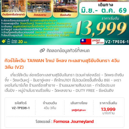
คัดลอกข้อมูลทัวร์ทั้งหมด
ทัวร์ไต้หวัน TAIWAN ไทเป จีหลง ทะเลสาบสุริยันจันทรา 4วัน
3คืน (VZ)
เที่ยวไต้หวัน ล่องเรือทะเลสาบสุริยันจันทรา (รวมค่าล่องเรือ) – วัดพระถังซัม
จั๋ง – วัดเหวินหวู่ - ชิมชาอู่หลง – ตึกไทเป101 (ไม่รวมบัตรขึ้นตึกชั้น 89) – เหรา
เหอไนท์มาร์เก็ต ร้านเครื่องสำอาง - ร้านขนมพายสับปะรด – ท่าเรือประมง
เจิ้นปิง – หมู่บ้านโบราณจิ่วเฟิ่น - วัดหลงซาน - DUTY FREE – ซีเหมินติง
รหัสทัวร์
จำนวนวัน
เดินทางโดย
ราคาเริ่มต้น
VZ-TPE06-1
4วัน 3คืน
13,999
บาท/ท่าน
โฮลเซลล์ :
Formosa Journeyland