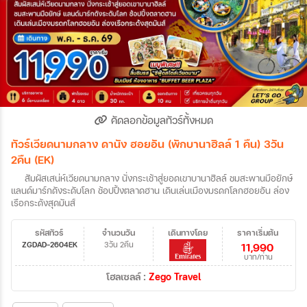
คัดลอกข้อมูลทัวร์ทั้งหมด
ทัวร์เวียดนามกลาง ดานัง ฮอยอัน (พักบานาฮิลล์ 1 คืน) 3วัน
2คืน (EK)
สัมผัสเสน่ห์เวียดนามกลาง นั่งกระเช้าสู่ยอดเขาบานาฮิลล์ ชมสะพานมือยักษ์
แลนด์มาร์กดังระดับโลก ช้อปปิ้งตลาดฮาน เดินเล่นเมืองมรดกโลกฮอยอัน ล่อง
เรือกระด้งสุดมันส์
รหัสทัวร์
จำนวนวัน
เดินทางโดย
ราคาเริ่มต้น
ZGDAD-2604EK
3วัน 2คืน
11,990
บาท/ท่าน
โฮลเซลล์ :
Zego Travel