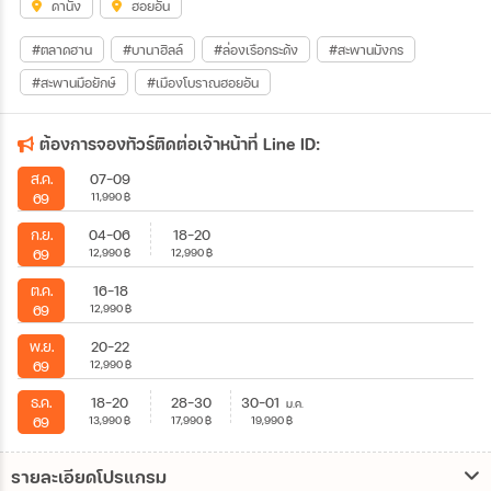
ดานัง
ฮอยอัน
#ตลาดฮาน
#บานาฮิลล์
#ล่องเรือกระด้ง
#สะพานมังกร
#สะพานมือยักษ์
#เมืองโบราณฮอยอัน
ต้องการจองทัวร์ติดต่อเจ้าหน้าที่ Line ID:
07-09
ส.ค.
11,990
฿
69
04-06
18-20
ก.ย.
12,990
฿
12,990
฿
69
16-18
ต.ค.
12,990
฿
69
20-22
พ.ย.
12,990
฿
69
18-20
28-30
30-01
ธ.ค.
ม.ค.
13,990
฿
17,990
฿
19,990
฿
69
รายละเอียดโปรแกรม