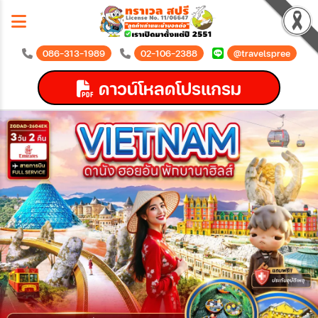
086-313-1989
02-106-2388
@travelspree
ดาวน์โหลดโปรแกรม