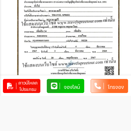
ดาวน์โหลด
จองไลน์
โทรจอง
โปรแกรม
2. ชำระผ่านบัตรเครดิต
ชำระผ่านบัตรเครดิตแบบสแกน QR PAY ชื่อ Travel Spree มีค่า
ธรรมเนียมรูดบัตร
- KTC ค่าธรรมเนียม 2.25%
- SCB,KBANK,KRUNG SRI, BBL,Aeon Master card,ICBC