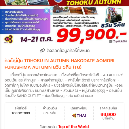
คัดลอกข้อมูลทัวร์ทั้งหมด
ทัวร์ญี่ปุ่น TOHOKU IN AUTUMN HAKODATE AOMORI
FUKUSHIMA AUTUMN 8วัน 5คืน (TG)
เที่ยวญี่ปุ่น ตลาดเช้าฮาโกดาเตะ – นั่งเฟอร์รี่สู่เมืองอาโอโมริ – A-FACTORY
ออนเซ็น สระสึทานุมะ – ศาลเจ้าคาบูชิมะ – ฟาร์มโคะอิวาอิ ปราสาทโมริโอกะ –
วัดทาโกกุ ไซโคจิ (บิชามอนโดะ) – นั่งรถไฟชมใบไม้เปลี่ยนสีทีหุบเขานารูโกะ –ออน
เซ็น ภูเขาไฟโอคามะ ชมทะเลสาบห้าสี – สวนผลไม้ – หมู่บ้านโออุจิจุคุ – ออนเซ็น
ช้อปปิ้ง SANO OUTLET – ช้อปปิ้งชินจูกุ – สนามบินฮาเนดะ
รหัสทัวร์
จำนวนวัน
เดินทางโดย
ราคาเริ่มต้น
TOPOCT003
8วัน 5คืน
99,900
บาท/ท่าน
โฮลเซลล์ :
Top of the World