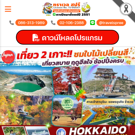
086-313-1989
02-106-2388
@travelspree
ดาวน์โหลดโปรแกรม