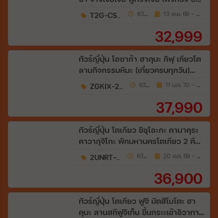
5คืน (A6)
T2G-CSX20A6
6วัน 5คืน
13 พ.ย. 69 - 27 ม.ค. 70
32,999
ทัวร์ญี่ปุ่น โอซาก้า ฮาคุบะ กิฟุ เกียวโต
ลานกิจกรรมหิมะ (เที่ยวครบทุกวัน)
6วัน 4คืน (MM)
ZGKIX-2707MM
6วัน 4คืน
11 ม.ค. 70 - 22 มี.ค. 70
37,990
ทัวร์ญี่ปุ่น โตเกียว ชิซุโอะกะ คามาคุระ
คาวากุจิโกะ พักมหานครโตเกียว 2 คืน
6 วัน 3 คืน สายการบิน ไทยแอร์เอเชีย
2UNRT-XJ004
6วัน 3คืน
20 ต.ค. 69 - 16 ธ.ค. 69
เอ็กซ์ 6วัน 3คืน (XJ)
36,900
ทัวร์ญี่ปุ่น โตเกียว ฟูจิ มัตสึโมโตะ ฮา
คุบะ ลานสกีฟูจิเท็น ขึ้นกระะเช้าอิวาทา