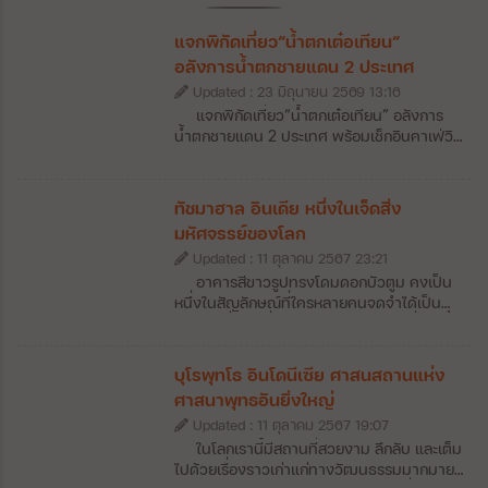
แจกพิกัดเที่ยว“น้ำตกเต๋อเทียน”
อลังการน้ำตกชายแดน 2 ประเทศ
Updated : 23 มิถุนายน 2569 13:16
แจกพิกัดเที่ยว“น้ำตกเต๋อเทียน” อลังการ
น้ำตกชายแดน 2 ประเทศ พร้อมเช็กอินคาเฟ่วิว
หลักล้าน สายธรรมชาติและสายถ่ายรูปต้องปัก
หมุด! วันนี้จะพาไปทำความรู้จักกับ “น้ำตกเต๋อ
เทียน” (Detian Falls) น้ำตกข้ามพรมแดนที่
ทัชมาฮาล อินเดีย หนึ่งในเจ็ดสิ่ง
ใหญ่ที่สุดในเอเชีย และใหญ่เป็นอันดับ 4 ของ
มหัศจรรย์ของโลก
โลก ตั้งอยู่บริเวณชายแดนจีน-เวียดนาม ใน
Updated : 11 ตุลาคม 2567 23:21
มณฑลกว่างซี ประเทศจีน ความยิ่งใหญ่ของ
สายน้ำที่ไหลลดหลั่นท่ามกลางภูเขาและ
อาคารสีขาวรูปทรงโดมดอกบัวตูม คงเป็น
ธรรมชาติสีเขียว บอกเลยว่าเห็นด้วยตาตัวเอง
หนึ่งในสัญลักษณ์ที่ใครหลายคนจดจำได้เป็น
แล้วประทับใจกว่าภาพถ่ายหลายเท่า
อย่างดีเมื่อมาเที่ยวอินเดีย เพราะสถานที่แห่งนี้
คือ ทัชมาฮาล” (Taj Mahal) หนึ่งในเจ็ดสิ่ง
มหัศจรรย์ของโลกที่มีนักท่องเที่ยวแวะมาเยี่ยม
บุโรพุทโธ อินโดนีเซีย ศาสนสถานแห่ง
ชมเป็นจำนวนมาก เพื่อมาสัมผัสถึงความ
ศาสนาพุทธอันยิ่งใหญ่
อลังการของสถาปัตยกรรมที่ถูกสร้างขึ้นเป็น
Updated : 11 ตุลาคม 2567 19:07
อนุสรณ์แห่งความรักใจกลางเมืองอัครา รวมถึง
สวนขนาดใหญ่ที่อยู่ตรงข้ามทัชมาฮาลเองก็ช่วย
ในโลกเรานี้มีสถานที่สวยงาม ลึกลับ และเต็ม
เติมเต็มความโรแมนติกให้กับที่เที่ยวแห่งนี้ได้
ไปด้วยเรื่องราวเก่าแก่ทางวัฒนธรรมมากมาย