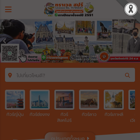
ไปเที่ยวไหนดี?
ค้นหาโปรแกรมทัวร์
คำค้นหา
ทัวร์ญี่ปุ่น
ทัวร์ฮ่องกง
ทัวร์
ทัวร์ลาว
ทัวร์เกาหลี
ทัว
สิงคโปร์
เวีย
ประเทศ
ดูประเทศทั้งหมด