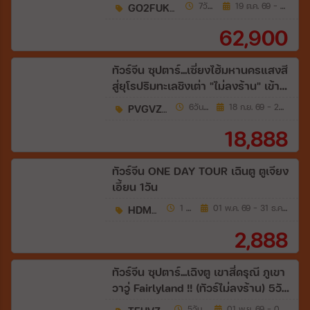
[TG]
GO2FUK-TG036
7วัน 5คืน
19 ต.ค. 69 - 15 พ.ย. 69
62,900
ทัวร์จีน ซุปตาร์...เซี่ยงไฮ้มหานครแสงสี
สู่ยุโรปริมทะเลชิงเต่า "ไม่ลงร้าน" เข้า
เซี่ยงไฮ้ ออกชิงเต่า 6วัน 4คืน (VZ)
PVGVZ1026
6วัน 4คืน
18 ก.ย. 69 - 23 ก.ย. 69
18,888
ทัวร์จีน ONE DAY TOUR เฉินตู ตูเจียง
เอี้ยน 1วัน
HDM43
1 วัน
01 พ.ค. 69 - 31 ธ.ค. 69
2,888
ทัวร์จีน ซุปตาร์...เฉิงตู เขาสี่ดรุณี ภูเขา
วาวู่ Fairlyland !! (ทัวร์ไม่ลงร้าน) 5วัน
4คืน (VZ)
5วัน 4คืน
01 พ.ย. 69 - 04 เม.ย. 70