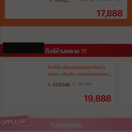
TFUVZ0426
17,888
DON'T MISS!!
ทัวร์ห้ามพลาด !!!
ทัวร์จีน ดินแดนธรรมชาติแห่ง
หุบเขา เอินซือ แกรนด์แคนยอน
เขาผิงซาน ภูเขาจินหลีซาน (ทัวร์
CVZ348
5วัน 4คืน
ไม่ลงร้าน) 5วัน 4คืน (VZ)
19,888
POPPULAR
POPPULAR
ทัวร์ยอดนิยม