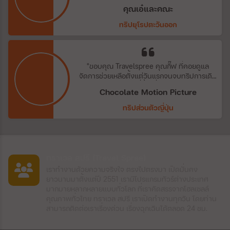
บริการทุกระดับประทับใจ พบกันใหม่ทริปถัดไป
คุณเอ๋และคณะ
กับ travel spree agent ที่สุดแสนน่ารักสำหรับ
ทีมเราจากประสบการณ์ที่ได้รับตลอดระยะเวลา
ทริปยุโรปตะวันออก
10+ปี ดูแลกันดุจญาติมิตร"
"ขอบคุณ​ Travelspree คุณกิ๊ฟ​ ที่คอยดูแล
จัดการช่วยเหลือตั้งแต่วันแรกจนจบทริปการเดิน
ทาง​ ขอบคุณ​ พี่ตั้ก​ ที่คอยดูแลบริษัท​
Chocolate Motion Picture
Chocolate​ ซัพ​พอต​ทุกสิ่งอย่างค่ะ​ ทริปนี้สนุก
แบบเกินเบอร์จริงๆ"
ทริปส่วนตัวญี่ปุ่น
ทราเวล สปรี (Travel Spree)
เราทำงานด้วยความจริงใจ ตรงไปตรงมา เปิดมั่นคง
ยาวนานมาตั้งแต่ปี 2551 เรามีโปรแกรมทัวร์ต่างประเทศ
มากมายหลากหลายแบบทั่วโลก ที่เราคัดสรรจากโฮลเซลล์
คุณภาพทั่วไทย ทราเวล สปรี เราเปิดทำงานทุกวัน โดยท่าน
สามารถติดต่อเราเรื่องด่วน เรื่องฉุกเฉินได้ตลอด 24 ชม.