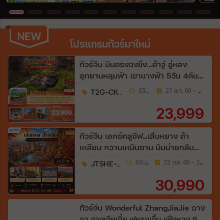
Wholesales
NEW
NEW
โปรแกรมทัวร์มาใหม่
ระหว่าง
ทัวร์จีน บินตรงฉงชิ่ง…ต้าจู๋ อู่หลง
อุทยานหลุมฟ้า เขานางฟ้า 5วัน 4คืน
(FD)
ค้นหา
T2G-CKG25FD
5วัน 4คืน
27 ส.ค. 69 - 29 มี.ค. 70
23,999
ทัวร์จีน เอกซ์คลูซีฟ...เสิ่นหยาง ต้า
เหลียน กวานเหมินซาน บินบ่ายกลับ
เช้า ไม่เข้าร้านรัฐ 6วัน 5คืน (CZ)
JTSHE-CZ2E
6วัน 5คืน
22 ต.ค. 69 - 27 ต.ค. 69
30,990
ทัวร์จีน Wonderful ZhangJiaJie ฉาง
ซา จางเจียเจี้ย ฟูหรงเจิ้น เฟิ่งหวง 6วัน