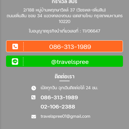
ทราเวล สปรี
2/188 หมู่บ้านพฤกษาวิลล์ 37 (วัชรพล-เพิ่มสิน)
ถนนเพิ่มสิน ซอย 34 แขวงคลองถนน เขตสายไหม กรุงเทพมหานคร
10220
ใบอนุญาตธุรกิจนำเที่ยวเลขที่ : 11/06647
086-313-1989
@travelspree
ติดต่อเรา
เปิดทุกวัน ฉุกเฉินติดต่อได้ 24 ชม.
086-313-1989
02-106-2388
travelspree01@gmail.com