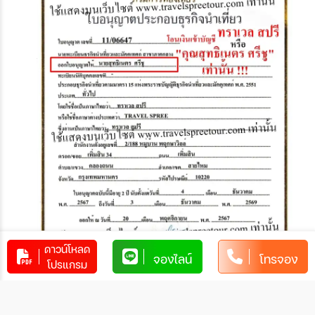
ดาวน์โหลด
จองไลน์
โทรจอง
โปรแกรม