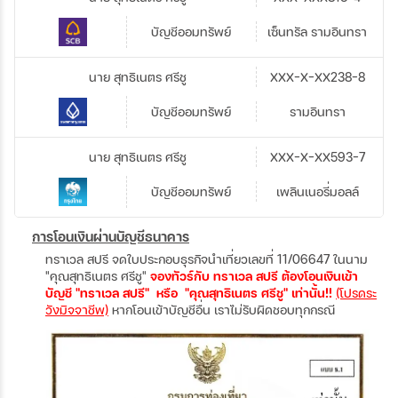
บัญชีออมทรัพย์
เซ็นทรัล รามอินทรา
นาย สุทธิเนตร ศรีชู
XXX-X-XX238-8
บัญชีออมทรัพย์
รามอินทรา
นาย สุทธิเนตร ศรีชู
XXX-X-XX593-7
บัญชีออมทรัพย์
เพลินเนอรี่มอลล์
การโอนเงินผ่านบัญชีธนาคาร
ทราเวล สปรี จดใบประกอบธุรกิจนำเที่ยวเลขที่ 11/06647 ในนาม
"คุณสุทธิเนตร ศรีชู"
จองทัวร์กับ ทราเวล สปรี ต้องโอนเงินเข้า
บัญชี "ทราเวล สปรี" หรือ "คุณสุทธิเนตร ศรีชู" เท่านั้น!!
(โปรดระ
วังมิจจาชีพ)
หากโอนเข้าบัญชีอื่น เราไม่รับผิดชอบทุกกรณี