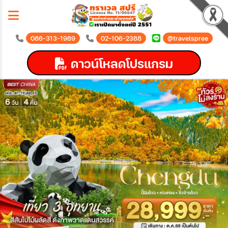
086-313-1989
02-106-2388
@travelspree
ดาวน์โหลดโปรแกรม