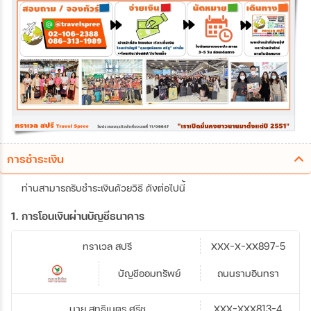
การชำระเงิน
ท่านสามารถรับชำระเงินด้วยวิธี ดังต่อไปนี้
1. การโอนเงินผ่านบัญชีธนาคาร
ทราเวล สปรี
XXX-X-XX897-5
บัญชีออมทรัพย์
ถนนรามอินทรา
นาย สุทธิเนตร ศรีชู
XXX-XXX813-4