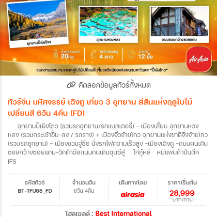
คัดลอกข้อมูลทัวร์ทั้งหมด
ทัวร์จีน มหัศจรรย์ เฉิงตู เที่ยว 3 อุทยาน สีสันแห่งฤดูใบไม้
เปลี่ยนสี 6วัน 4คืน (FD)
อุทยานปี้เผิงโถว (รวมรถอุทยาน/รถแบตเตอรี่) - เมืองเสี้ยน อุทยานหวง
หลง (รวมกระเช้าขึ้น-ลง / รถราง) + เมืองจิ่วจ้ายโกว อุทยานแห่งชาติจึ่งจ้ายโกว
(รวมรถอุทยาน) - เมืองชวนจู่ซื่อ นั่งรกไฟความเร็วสูง -เมืองเฉิงดู -ถนนคนเดิน
ซอยกว้างซอยแคม-วัคต้าฉือถนนคนเดินซุนซีสู่ ㆍไก่กู๋หลี่ㆍหมีแพนค้าปืนตึก
IFS
รหัสทัวร์
จำนวนวัน
เดินทางโดย
ราคาเริ่มต้น
BT-TFU68_FD
6วัน 4คืน
28,999
บาท/ท่าน
โฮลเซลล์ :
Best International