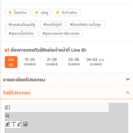
ปี้เผิงโกว
เฉิงตู
จิ่วจ้ายโกว
#ถนนคนเดินชุนซีลู่
#ถนนไท่กู่หลี่
#นั่งรถไฟความเร็วสูง
#อุทยานปี้เผิงโกว
#อุทยานแห่งชาติหวงหลง
ต้องการจองทัวร์ติดต่อเจ้าหน้าที่ Line ID:
15-20
21-26
23-28
29-03
ต.ค.
พ.ย.
28,999
฿
29,999
฿
30,999
฿
29,999
฿
69
รายละเอียดโปรแกรม
ไฟล์โปรแกรม