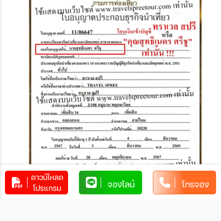
ดาวน์โหลด
จองไลน์
โทรจอง
โปรแกรม