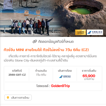
คัดลอกข้อมูลทัวร์ทั้งหมด
ทัวร์จีน MINI สายไหมใต้ ทัวร์ไม่ลงร้าน 7วัน 6คืน (CZ)
เที่ยวจีน คาชการ์-คาราโครัมไฮเวย์-ไป๋ซาหู-คลาคู่หลี่หู-ดวงตาปาร์มี่นคร
เมืองหิน Stone City-ผันหลงกู่เต้า-ทะเลสาบสีน้ำเงิน
รหัสทัวร์
จำนวนวัน
เดินทางโดย
ราคาเริ่มต้น
2569-G9T-CZ
7วัน 6คืน
65,900
บาท/ท่าน
โฮลเซลล์ :
Golden9Trip
เส้นทางสายไหม