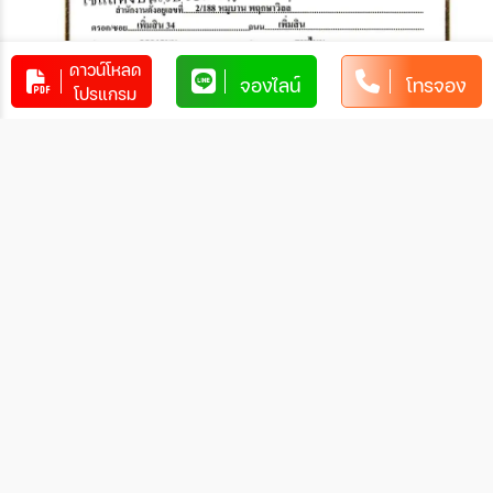
ดาวน์โหลด
จองไลน์
โทรจอง
โปรแกรม
2. ชำระผ่านบัตรเครดิต
ชำระผ่านบัตรเครดิตแบบสแกน QR PAY ชื่อ Travel Spree มีค่า
ธรรมเนียมรูดบัตร
- KTC ค่าธรรมเนียม 2.25%
- SCB,KBANK,KRUNG SRI, BBL,Aeon Master card,ICBC
UNION PAY,ttb Visa card ค่าธรรมเนียม 2.5%
สอบถามเพิ่มเติมกับเจ้าหน้าที่
วิธีการแจ้งชำระเงิน