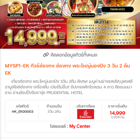
คัดลอกข้อมูลทัวร์ทั้งหมด
MYSP1-EK ทัวร์ฮ่องกง ฮ่องกง พระใหญ่นองปิง 3 วัน 2 คืน
EK
เที่ยวฮ่องกง พระใหญ่นองปิง 3วัน 2คืน พิเศษ! เมนูห่านย่างรสเลิศ,บุฟเฟต์
ชาบููสไตล์ฮ่องกง เครื่องดื่ม เบียร์ไม่อั้น!! อัปเกรดพักโรงแรม 4 ดาว ติดถนนนา
ธาน ย่านช้อปปิ้งจิมซาจุ่ย PRUDENTIAL HOTEL
รหัสทัวร์
จำนวนวัน
เดินทางโดย
ราคาเริ่มต้น
HK_EK00003
3วัน 2คืน
14,999
บาท/ท่าน
โฮลเซลล์ :
My Center